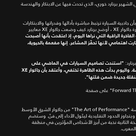
الشهير برنارد خوري، الذي تحدث فيها عن الابتكار والهندسة
ذبية السيارة ترتبط مباشرة بأدائها وقدراتها والابتكارات
 جاكوار
XE
، أوضح برنارد كيف وضعت جاكوار XE معايير
فاخرة الراقية التي نراها اليوم، إذ اعتقدت بأنها أصبحت
 أثارت اهتمامي لأنها تحفّز المشاعر. إنها مفعمة بالحيوية،
نارد:
"استندت تصاميم السيارات في الماضي على
اختراعات بسيطة، نتجت عنها أشكال غير عادية ومثيرة للدهشة. واليوم بدأت هذه الظاهرة تختفي، وأعتقد بأن جاكوار XE
 بنقلة جديدة ضمن فئتها".
"Forward Thinkers" ضمن منصة "The Art of Performance" من جاكوار الشرق الأوسط
يتجاوز الحدود التقليدية ليحّول الأداء إلى فنّ. وستضم
 القادمة في هذه النسخة الثانية نخبة من أبرز الأشخاص المؤثرين في منطقة
المغرب.