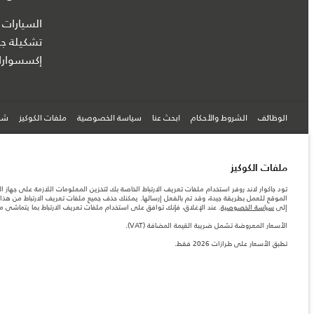
السيارات 
تشكيلة جا
إكسسوارا
الوظائف
الشروط والأحكام
ابحث عنا
سياسة الخصوصية
ملفات الكوكيز
شرك
© جاكوار لاند روڨر المحدودة 2026
ملفات الكوكيز
تود جاكوار لاند روفر استخدام ملفات تعريف الارتباط الخاصة بك لتخزين المعلومات اللازمة على جهاز ال
الإمارات العربية المتحدة, الطاير للسيارات
الموقع للعمل بطريقة جيدة، وقد تم بالفعل إرسالها. يمكنك حذف جميع ملفات تعريف الارتباط من هذا ا
إلى
سياسة الخصوصية
. عند الإغلاق، فإنك توافق على استخدام ملفات تعريف الارتباط بما يتماشى 
المعلومات والمواصفات والأسعار والألوان المذكورة على هذا الموقع قد تختلف من بلد إلى آخر، كما أنّ
الأرقام المقدمة هي نتيجة لاختبارات المصنع الرسمية وفقاً لتشريعات الاتحاد الأوروبي. قد يتباين ا
الأسعار المعروضة تشمل ضريبة القيمة المضافة (VAT).
ملاحظة مهمة حول الصور والمواصفات. إن النقص العالمي في أشباه الموصلات يؤثر حاليًا في مواصفات 
تطبق الأسعار على طرازات 2026 فقط.‎
والخيارات والحلية ومجموعات الألوان. يرجى استشارة وكيلك الذي سيتمكّن من تأكيد أي تقييدات حالية 
الأسعار المعروضة تشمل ضريبة القيمة المضافة (VAT).
الأسعار تنطبق فقط على الطرازات المصنعة في عام 2026.