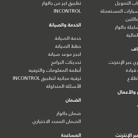
ب التمويل
تطبيق كير من جاكوار
يارات المستعملة
INCONTROL
الكين
الخدمة والصيانة
يلة جاكوار
مالية
خدمة الصيانة
خطط الصيانة
اف
احجز موعد صيانة‎
 عبر الإنترنت
تحديثات البرامج
 قيادة
أنظمة المعلومات والترفيه
طلاع
ترقية مجانية لتطبيق INCONTROL
الأسئلة المتداولة
والأعمال
الضمان
ضمان جاكوار
الضمان الممدد الاختياري
ر الإنترنت
المساعدة