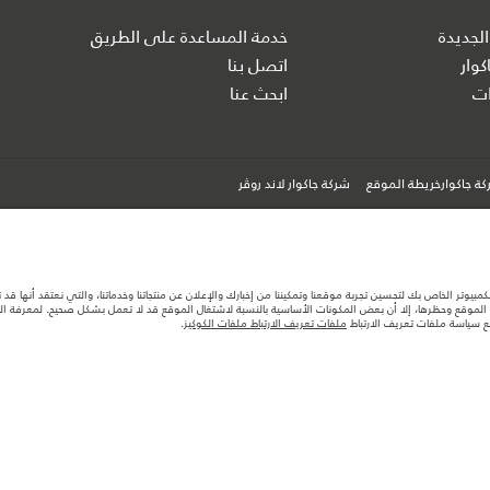
الجديدة
خدمة المساعدة على الطريق
كوار
اتصل بنا
ت
ابحث عنا
ة جاكوارخريطة الموقع
شركة جاكوار لاند روڤر
كمبيوتر الخاص بك لتحسين تجربة موقعنا وتمكيننا من إخبارك والإعلان عن منتجاتنا وخدماتنا، والتي نعتقد أنها ق
لموقع وحظرها، إلا أن بعض المكونات الأساسية بالنسبة لاشتغال الموقع قد لا تعمل بشكل صحيح. لمعرفة المزيد
مع سياسة ملفات تعريف الارتباط
ملفات تعريف الارتباط ملفات الكوكيز
.
ها قد تتغير بدون إشعار مسبق. الرجاء التواصل مع وكيلنا المحلي للتأكد من توفّرها والتحقق من الأسعار.
ستهلك الوقود الفعلي للمركبة عن ذلك المتحقق في تلك الاختبارات كما أن هذه الأرقام بغرض المقارنة فحسب.
تصميم السيارات وتوفر الخيارات وتوقيتات التصاميم. هذا ظرف ديناميكي للغاية، ونتيجة لذلك، قد لا تمثّل ا
معك للسماح لك باتخاذ قرار مدروس