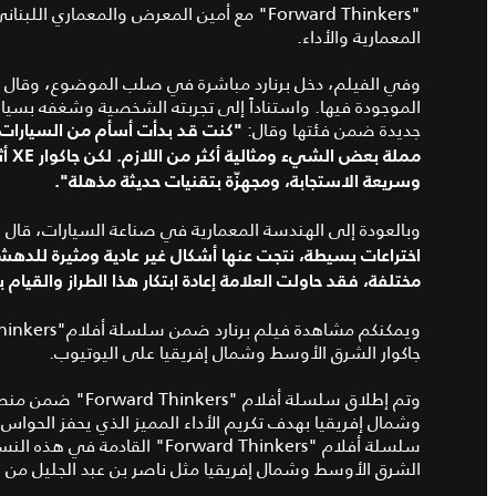
"
Forward Thinkers
" مع أمين المعرض والمعماري اللبناني 
المعمارية والأداء.
وفي الفيلم، دخل برنارد مباشرة في صلب الموضوع، وقال بأن جا
الموجودة فيها. واستناداً إلى تجربته الشخصية وشغفه بسيارة
جديدة ضمن فئتها وقال:
"كنت قد بدأت أسأم من السيارات ال
مملة بعض الشيء ومثالية أكثر من اللازم. لكن جاكوار
XE
وسريعة الاستجابة،
ومجهزّة بتقنيات حديثة مذهلة".
وبالعودة إلى الهندسة المعمارية في صناعة السيارات، قال بر
مختلفة، فقد حاولت العلامة إعادة ابتكار هذا الطراز والقيام
ويمكنكم مشاهدة فيلم برنارد ضمن سلسلة أفلام"Forward Thinkers" على صفحة
جاكوار الشرق الأوسط وشمال إفريقيا على اليوتيوب
.
وتم إطلاق
سلسلة أفلام
وشمال إفريقيا بهدف تكريم الأداء المميز الذي يحفز الحواس و
سلسلة أفلام "Forward Thinkers"
الشرق الأوسط وشمال إفريقيا مثل ناصر بن عبد الجليل من 