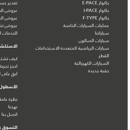
جاكوار E-PACE
تقدير حسا
جاكوار I‑PACE
عروض الس
جاكوار F-TYPE
عروض الم
عمليات السيارات الخاصة
عروض تشك
سياراتنا
الخدمات ال
سيارات الصالون
الاستكش
سيارات الرياضية المتعددة الاستخدامات
القطر
كيف تشتري
السيارات الكهربائية
احجز تجربة
حقبة جديدة
ابق على ا
الأسطول 
نظرة عامة
نهجنا
اتصل بنا
التسوق عب