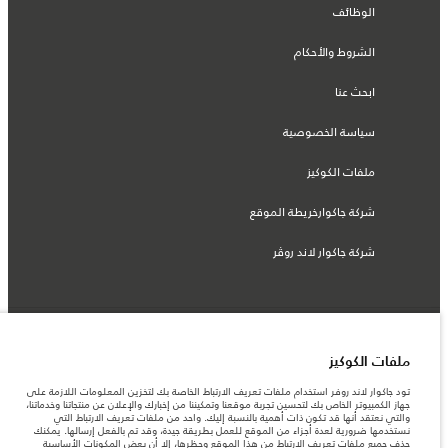
الوظائف
الشروط والأحكام
ابحث عنا
سياسة الخصوصية
ملفات الكوكيز
شركة جاكوارخريطة الموقع
شركة جاكوار لاند روڤر
© جاكوار لاند روڨر المحدودة 2026
ملفات الكوكيز
الإمارات العربية المتحدة, الطاير للسيارات
تود جاكوار لاند روفر استخدام ملفات تعريف الارتباط الخاصة بك لتخزين المعلومات اللازمة على
جهاز الكمبيوتر الخاص بك لتحسين تجربة موقعنا وتمكيننا من إخبارك والإعلان عن منتجاتنا وخدماتنا،
المعلومات والمواصفات والأسعار والألوان المذكورة على هذا الموقع قد تختلف من بلد إلى
والتي نعتقد أنها قد تكون ذات أهمية بالنسبة إليك. واحد من ملفات تعريف الارتباط التي
آخر، كما أنّها قد تتغير بدون إشعار مسبق. الرجاء التواصل مع وكيلنا المحلي للتأكد من توفّرها
نستخدمها ضرورية لعدة أجزاء من الموقع للعمل بطريقة جيدة، وقد تم بالفعل إرسالها. يمكنك
والتحقق من الأسعار.
حذف جميع ملفات تعريف الارتباط من هذا الموقع وحظرها، إلا أن بعض المكونات الأساسية