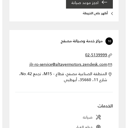
احجز موعد صيانة‎
أظهر على الخريطة
10
مركز خدمة وصيانة مصفح
02-5139999
jlr-ro-service@altayermotors.zendesk.com
المنطقة الصناعية مصفح، قطاع - M15، تجمع No.42،
شارع 11، 35660، أبوظبي
الخدمات
صيانة
قطع الغيار