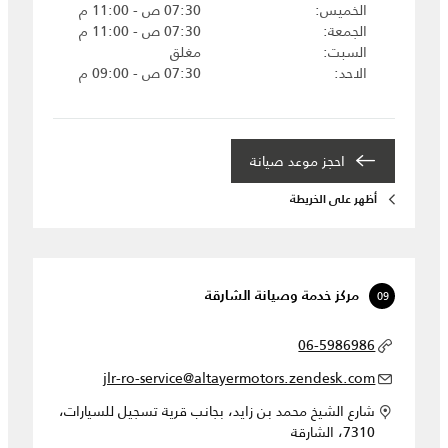
الخميس
07:30 ص - 11:00 م
الجمعة
07:30 ص - 11:00 م
السبت
مغلق
الاحد
07:30 ص - 09:00 م
احجز موعد صيانة‎
أظهر على الخريطة
09
مركز خدمة وصيانة الشارقة
06-5986986
jlr-ro-service@altayermotors.zendesk.com
شارع الشيخ محمد بن زايد، بجانب قرية تسجيل للسيارات،
7310، الشارقة