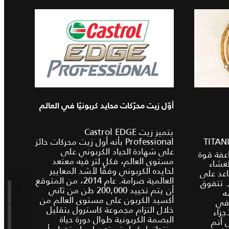
أوّل زيت محرّكات محايد كربونيًا في العالم
يتميز زيت Castrol EDGE
 بتكنولوجيا TITANIUM
Professional بأنه أول زيت محركات حائز
على شهادة الحياد الكربوني على
عفة قوة
مستوى العالم، فكل لتر فيه معتعد
لغشاء
لحايده الكربوني وفقًا لأشد المعايير
اعد على
العالمية صرامة. عام 2014، من المتوقع
. تتفوق
أن يتم تحييد 200,000 طن من ثاني
ه
أكسيد الكربون على مستوى العالم من
سي بنسبة تصل إلى 45 في
خلال التزام مجموعة كاسترول بتقليل
جزاء
البصمة الكربونية طوال دورة حياة
 أتم
منتجاتها. كما يتم تعديل واستخدام أي