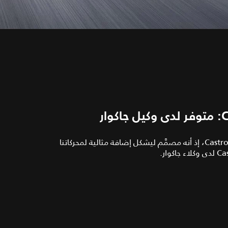
توصي جاكوار خصيصًا باستخدام زيت Castrol EDGE Professional، إذ أنه مصمَّم ليشكل إضافة مثالية لمحركاتنا