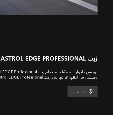
زيت CASTROL EDGE PROFESSIONAL: متوفر لدى وكيل جاكوار
ويحسّن من أدائها الرائع. يباع زيت Castrol EDGE Professional لدى وكلاء جاكوار.
ابحث عنا