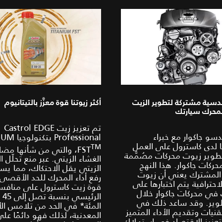
دسية مشتركة لتطوير الزيت
أكثر زيوتنا قوة معزَّز بالتيتانيوم
محرك سيارتك
تم تعزيز زيت Castrol EDGE
و جاكوار مع خبراء
Professional
ا لدى كاسترول على العمل
TM‎
FST
، والتي من شأنها مضا
طوير زيوت محركات مصُمَّمة
الغشاء الزيتي. عبر منع تحلّل ا
ركات جاكوار. هذا النهج
الزيتي يقل الاحتكاك، مما يس
المشترك يعني أن زيوت
رفع أداء المحرك للحد الأقصى
احترافية يتم اختبارها على
قوة زيت كاسترول على منافس
في محركات جاكوار خلال
الرئي
طوير. وقد ساعد ذلك في
المئة* في الحد من تلامس الأ
نيات وتقديم الأداء المتميز
المعدنية، لذلك فهو دائمًا على
تعزيز الاقتصاد في استهلاك