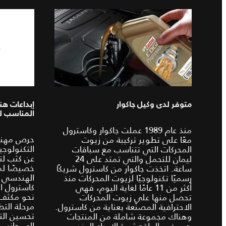
متوفر لدى وكيل جاكوار
إبداعات هن
المناسب ل
منذ عام 1989 عملت جاكوار وكاسترول
حرص مهندس
معًا على تطوير تركيبة من زيوت
التكنولوجي
المحركات التي تتناسب مع سباقات
عن كثب لت
ليمان للتحمل والتي تمتد على 24
خصيصًا لمح
ساعة. اتخذت جاكوار من كاسترول شريكًا
الهندسي 
رسميًا تكنولوجيًا لزيوت المحركات منذ
كاسترول ال
أكثر من 11 عامًا لغاية اليوم، فهي
نحو مكثف 
تحصل منها على زيوت المحركات
مرحلة الت
الاحترافية المصنّعة بعناية من كاسترول.
تحسين التق
وهناك مجموعة شاملة من المنتجات
إلى جانب 
هي في الواقع ثمرة الإبداع الهندسي