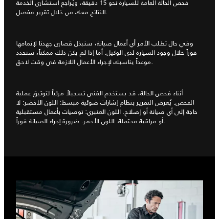
فحص الحالة العامة للسيارة نحو 15 دقيقة، ويُراجع استشاري الخدمة
النتائج معك من خلال تقرير مفصل.
وفي حال تطلب الأمر أي أعمال صيانة، سنبذل قصارى جهدنا لإتمامها
فوراً خلال وجود السيارة لدى الوكيل. أما إذا لم يكن ذلك ممكناً، سنحدد
موعداً يناسبك لإجراء الأعمال اللازمة في وقت لاحق.
أثناء فحص الحالة، قد يستخدم الفني تسجيلاً مرئياً لتوثيق عملية
الفحص. يُعرض التقرير بنظام إشارات ضوئية مبسط: اللون الأخضر: لا
حاجة إلى أي صيانة أو إصلاح. اللون العنبري: توصيات بأعمال مستقبلية
أو مراقبة محتملة. اللون الأحمر: ضرورة إجراء الصيانة فوراً.