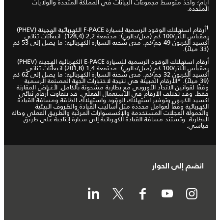
أيام؛ وأخذ متوسط مجموعات البيانات في المملكة المتحدة والولايات
المتحدة.
1
أرقام استهلاك الوقود الرسمية لسيارة F-PACE الكهربائية الهجينة (PHEV)
بمقياس اللتر/100 كم (ميل/جالون): مجتمعة 2,2 (128,4). انبعاثات ثنائي
أكسيد الكربون 49 جم/كم. مدى شحنة السيارة الكهربائية: ما يصل إلى 53 كم
(33 ميلاً).
أرقام استهلاك الوقود الرسمية للسيارة E-PACE الكهربائية الهجينة (PHEV)
بمقياس اللتر/100 كم (ميل/جالون): مجتمعة 1,4 (201,8).انبعاثات ثنائي
أكسيد الكربون 32 جم/كم. مدى شحنة السيارة الكهربائية: ما يصل إلى 62 كم
(39 ميلاً). *الأرقام المبينة هي نتيجة لاختبارات الجهة المصنعة الرسمية
وفقًا لقوانين الاتحاد الأوروبي مع بطارية مشحونة بالكامل. لأغراض المقارنة
فقط. وقد تختلف الأرقام في الاستعمال الفعلي. قد تتفاوت أرقام ثنائي
أكسيد الكربون وتوفير استهلاك الوقود واستهلاك الطاقة ومسافة القيادة
الكهربائية وفقاً لعوامل محددة مثل أساليب القيادة والظروف البيئية
والحمولة العجلات المستخدمة والإكسسوارات المركّبة والطريق الفعلي وحالة
البطارية. وتستند مسافة القيادة الكهربائية إلى سيارة إنتاجية على طريق
قياسي.
انضم إلى الحوار