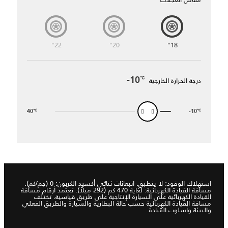
22"
20"
18"
درجة الحرارة الخارجية
-10
℃
40
-10
℃
℃
استهلاك الوقود: لا ينطبق. انبعاثات ثنائي أكسيد الكربون: 0 (جم/كم).
مسافة القيادة الكهربائية: لغاية 470 كم (292 ميلاً). تعتمد أرقام مسافة
القيادة الكهربائية على السيارة الإنتاجية على طريق قياسية. تختلف
مسافة القيادة الكهربائية حسب حالة البطارية والسيارة والطريق الفعلي
والبيئة وأسلوب القيادة.