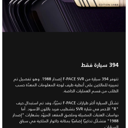
394 سيارة فقط
تتوفر 394 سيارة من F-PACE SVR إصدار 1988. وهو تفصيل تم
تمييزه للمالكين على أغطية طرف لوحة المعلومات المعدّة حسب
الطلب من قسم العمليات الخاصة.
تشكّل السيارة أكثر طرازات F-PACE تميّزًا، وقد تم استبدال حرف
"R" الأحمر في شارة SVR بتشطيب فريد باللون الأسود. أما
دواسات العتبات المضيئة وملصق المقعد المزوّد بشعارات "إصدار
1988" فتشكّل تذكيرًا إضافيًا بمكانة جاكوار الملكية في سباق
السيارات.