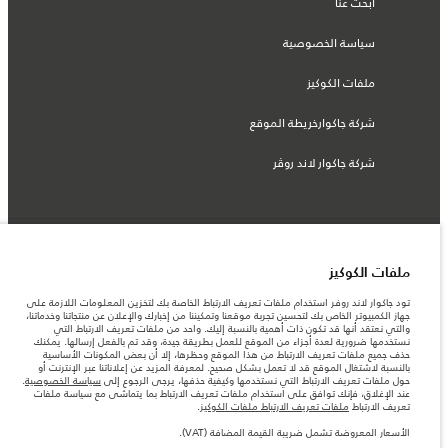
ابحث عنا
سياسة الخصوصية
ملفات الكوكيز
شركة جاكوارخريطة الموقع
شركة جاكوار لاند روڤر
© جاكوار لاند روڨر المحدودة 2026
ملفات الكوكيز
الإمارات العربية المتحدة, الطاير للسيارات
تود جاكوار لاند روفر استخدام ملفات تعريف الارتباط الخاصة بك لتخزين المعلومات اللازمة على
جهاز الكمبيوتر الخاص بك لتحسين تجربة موقعنا وتمكيننا من إخبارك والإعلان عن منتجاتنا وخدماتنا،
المعلومات والمواصفات والأسعار والألوان المذكورة على هذا الموقع قد تختلف من بلد إلى
والتي نعتقد أنها قد تكون ذات أهمية بالنسبة إليك. واحد من ملفات تعريف الارتباط التي
آخر، كما أنّها قد تتغير بدون إشعار مسبق. الرجاء التواصل مع وكيلنا المحلي للتأكد من توفّرها
نستخدمها ضرورية لعدة أجزاء من الموقع للعمل بطريقة جيدة، وقد تم بالفعل إرسالها. يمكنك
والتحقق من الأسعار.
حذف جميع ملفات تعريف الارتباط من هذا الموقع وحظرها، إلا أن بعض المكونات الأساسية
الأرقام المقدمة هي نتيجة لاختبارات المصنع الرسمية وفقاً لتشريعات الاتحاد الأوروبي. قد
بالنسبة لاشتغال الموقع قد لا تعمل بشكل صحيح. لمعرفة المزيد عن إعلاناتنا عبر الإنترنت أو
يتباين استهلك الوقود الفعلي للمركبة عن ذلك المتحقق في تلك الاختبارات كما أن هذه
حول ملفات تعريف الارتباط التي نستخدمها وكيفية حذفها، يرجى الرجوع إلى
سياسة الخصوصية
.
الأرقام بغرض المقارنة فحسب.
عند الإغلاق، فإنك توافق على استخدام ملفات تعريف الارتباط بما يتماشى مع سياسة ملفات
تعريف الارتباط
ملفات تعريف الارتباط ملفات الكوكيز
.
ملاحظة مهمة حول الصور والمواصفات. إن النقص العالمي في أشباه الموصلات يؤثر حاليًا
في مواصفات تصميم السيارات وتوفر الخيارات وتوقيتات التصاميم. هذا ظرف ديناميكي
الأسعار المعروضة تشمل ضريبة القيمة المضافة (VAT).
للغاية، ونتيجة لذلك، قد لا تمثّل الصور المستخدَمة ضمن موقع الويب حاليًا المواصفات الحالية