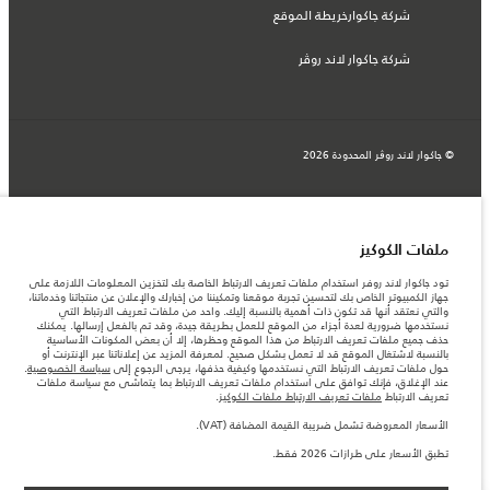
شركة جاكوارخريطة الموقع
شركة جاكوار لاند روڤر
© جاكوار لاند روڨر المحدودة 2026
الإمارات العربية المتحدة, الطاير للسيارات
المعلومات والمواصفات والأسعار والألوان المذكورة على هذا الموقع قد تختلف من بلد إلى
آخر، كما أنّها قد تتغير بدون إشعار مسبق. الرجاء التواصل مع وكيلنا المحلي للتأكد من توفّرها
ملفات الكوكيز
والتحقق من الأسعار.
الأرقام المقدمة هي نتيجة لاختبارات المصنع الرسمية وفقاً لتشريعات الاتحاد الأوروبي. قد
تود جاكوار لاند روفر استخدام ملفات تعريف الارتباط الخاصة بك لتخزين المعلومات اللازمة على
يتباين استهلك الوقود الفعلي للمركبة عن ذلك المتحقق في تلك الاختبارات كما أن هذه
جهاز الكمبيوتر الخاص بك لتحسين تجربة موقعنا وتمكيننا من إخبارك والإعلان عن منتجاتنا وخدماتنا،
الأرقام بغرض المقارنة فحسب.
والتي نعتقد أنها قد تكون ذات أهمية بالنسبة إليك. واحد من ملفات تعريف الارتباط التي
نستخدمها ضرورية لعدة أجزاء من الموقع للعمل بطريقة جيدة، وقد تم بالفعل إرسالها. يمكنك
ملاحظة مهمة حول الصور والمواصفات. إن النقص العالمي في أشباه الموصلات يؤثر حاليًا
حذف جميع ملفات تعريف الارتباط من هذا الموقع وحظرها، إلا أن بعض المكونات الأساسية
في مواصفات تصميم السيارات وتوفر الخيارات وتوقيتات التصاميم. هذا ظرف ديناميكي
بالنسبة لاشتغال الموقع قد لا تعمل بشكل صحيح. لمعرفة المزيد عن إعلاناتنا عبر الإنترنت أو
للغاية، ونتيجة لذلك، قد لا تمثّل الصور المستخدَمة ضمن موقع الويب حاليًا المواصفات الحالية
حول ملفات تعريف الارتباط التي نستخدمها وكيفية حذفها، يرجى الرجوع إلى
سياسة الخصوصية
.
بالكامل بالنسبة إلى الميزات والخيارات والحلية ومجموعات الألوان. يرجى استشارة وكيلك الذي
عند الإغلاق، فإنك توافق على استخدام ملفات تعريف الارتباط بما يتماشى مع سياسة ملفات
سيتمكّن من تأكيد أي تقييدات حالية معك للسماح لك باتخاذ قرار مدروس
تعريف الارتباط
ملفات تعريف الارتباط ملفات الكوكيز
.
الأسعار المعروضة تشمل ضريبة القيمة المضافة (VAT).
الأسعار المعروضة تشمل ضريبة القيمة المضافة (VAT).
الأسعار تنطبق فقط على الطرازات المصنعة في عام 2026.
تطبق الأسعار على طرازات 2026 فقط.‎